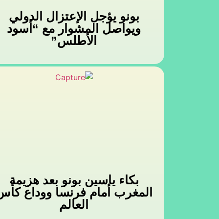
بونو يؤجل الإعتزال الدولي
ويواصل المشوار مع “أسود
الأطلس”
بكاء ياسين بونو بعد هزيمة
المغرب أمام فرنسا ووداع كأس
العالم‬