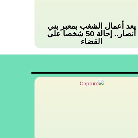
بعد أعمال الشغب بمعبر بني
أنصار.. إحالة 50 شخصا على
القضاء