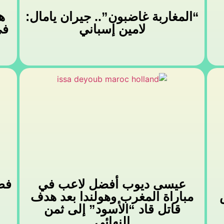
“المغاربة غاضبون”.. جيران يامال:
ه
لامين إسباني
في
عيسى ديوب أفضل لاعب في
فطن
مباراة المغرب وهولندا بعد هدف
قاتل قاد “الأسود” إلى ثمن
النهائي