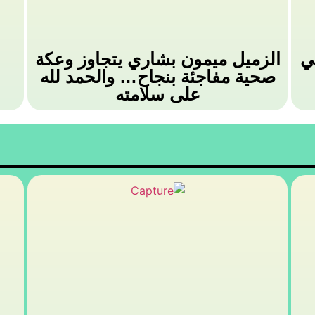
ي
الزميل ميمون بشاري يتجاوز وعكة
صحية مفاجئة بنجاح… والحمد لله
على سلامته