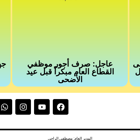
ى
عاجل: صرف أجور موظفي
جه
ل
القطاع العام مبكراً قبل عيد
الأضحى
المدير العام: مصطفى الراجي