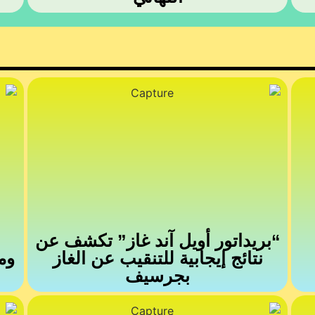
“بريداتور أويل آند غاز” تكشف عن
نتائج إيجابية للتنقيب عن الغاز
بجرسيف