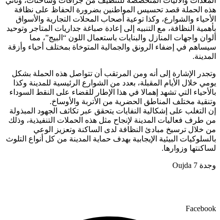
المعدات والآليات المتخصصة للتنظيف من جرافات وشاحنات، وتأتي
هذه الحملة قصد تحسيس المواطنين بضرورة الحفاظ على نظافة
الأحياء والشوارع، وكذا توعية أصحاب المحلات التجارية والأسواق
بأهمية النظافة، مع التنبيه إلى إعادة صباغة جداريات المتاجر وتوحيد
ألوان واجهات المنازل والبنايات باستعمال اللون “البيج”، مما
سيساهم في إضفاء الرونق والجمالية المتوخاة بمختلف أحياء وأزقة
المدينة.
وتجدر الإشارة إلى أنه ومن المرتقب أن تتواصل هذه الحملة بشكل
يومي خلال الأيام المقبلة، بعدد من الشوارع الرئيسية للمدينة وكذا
بالأحياء التي تشهد إهمالا في هذا الإطار للقضاء على النقط السوداء
وتنقية مختلف المناطق الحضرية من الأتربة والأوساخ.
إن التغلب على إشكالية النفايات يتحقق عبر تكاثف الجهود المبذولة
من طرف فعاليات المدينة لإنجاح مثل هذه الحملات التنفيذية، وذلك
من خلال ترسيخ مبادئ النظافة لدى الساكنة وتعزيز الوعي
بالسلوكيات البيئية الإيجابية بهدف حماية المدينة من كل أنواع التلوث
لساكنتها وزوارها.
وجدة 7 Oujda
Facebook