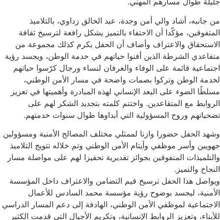
جليلة طوال مسارهم المهني.
من جانبه، أشاد والي أمن وجدة، عبد الخالق زداوي، بالتلاميذ
المتفوقين، مؤكّدا أن الاحتفاء بالتميز يشكل رافعة لترسيخ ثقافة
الاستحقاق والاعتراف وأضاف أن الحفل يكرم كذلك مجموعة من
متقاعدي الشرطة الذين أفنوا حياتهم في خدمة الوطن، ويجسد رؤية
اجتماعية قائمة على الوفاء والعرفان لنساء ورجال كرّسوا حياتهم
لخدمة الوطن وتركوا بصمات واضحة في مسار الأمن الوطني،
مسلطًا الضوء على البعد الإنساني لهذه المبادرة وأهميتها في تعزيز
الروابط مع المتقاعدين. واختتم كلمته بتجديد الشكر لهم على
تضحياتهم وروح المسؤولية التي أبداوها طوال سنوات خدمتهم.
وشهد الحفل حضورا وازنا لممثلي مختلف المصالح الأمنية ومسؤولين
جهويين وأسر موظفي وأيتام الأمن الوطني وتم خلاله تتويج التلاميذ
والتلميذات المتفوقين بجوائز تقديرية تحفيزا لهم على مواصلة مسار
النجاح والتميز.
ويواصل هذا الحفل ترسيخ قيم التضامن والاعتراف داخل المؤسسة
الأمنية، ليجسد بوضوح رؤية مؤسسة محمد السادس للأعمال
الاجتماعية لموظفي الأمن الوطني، الهادفة إلى دعم المسار الدراسي
للأبناء، وتعزيز الروابط الإنسانية، وتكريم الأجيال التي قدمت الكثير