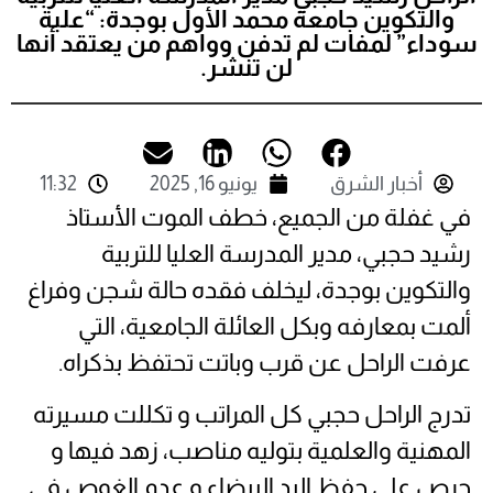
والتكوين جامعة محمد الأول بوجدة: “علبة
سوداء” لمفات لم تدفن وواهم من يعتقد أنها
لن تنشر.
أخبار الشرق
يونيو 16, 2025
11:32
في غفلة من الجميع، خطف الموت الأستاذ
رشيد حجبي، مدير المدرسة العليا للتربية
والتكوين بوجدة، ليخلف فقده حالة شجن وفراغ
ألمت بمعارفه وبكل العائلة الجامعية، التي
عرفت الراحل عن قرب وباتت تحتفظ بذكراه.
تدرج الراحل حجبي كل المراتب و تكللت مسيرته
المهنية والعلمية بتوليه مناصب، زهد فيها و
حرص على حفظ اليد البيضاء و عدم الغوص في