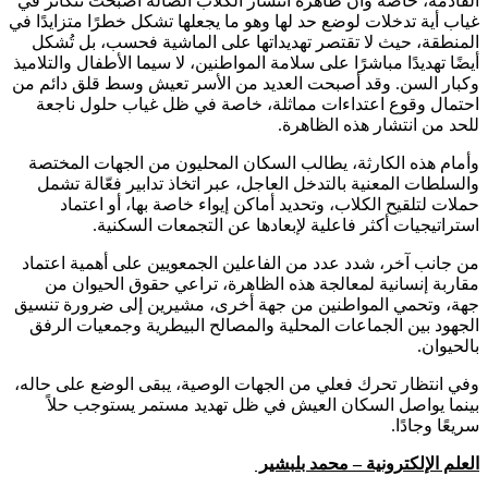
القادمة، خاصة وأن ظاهرة انتشار الكلاب الضالة أصبحت تتكاثر في
غياب أية تدخلات لوضع حد لها وهو ما يجعلها تشكل خطرًا متزايدًا في
المنطقة، حيث لا تقتصر تهديداتها على الماشية فحسب، بل تُشكل
أيضًا تهديدًا مباشرًا على سلامة المواطنين، لا سيما الأطفال والتلاميذ
وكبار السن. وقد أصبحت العديد من الأسر تعيش وسط قلق دائم من
احتمال وقوع اعتداءات مماثلة، خاصة في ظل غياب حلول ناجعة
للحد من انتشار هذه الظاهرة.
وأمام هذه الكارثة، يطالب السكان المحليون من الجهات المختصة
والسلطات المعنية بالتدخل العاجل، عبر اتخاذ تدابير فعّالة تشمل
حملات لتلقيح الكلاب، وتحديد أماكن إيواء خاصة بها، أو اعتماد
استراتيجيات أكثر فاعلية لإبعادها عن التجمعات السكنية.
من جانب آخر، شدد عدد من الفاعلين الجمعويين على أهمية اعتماد
مقاربة إنسانية لمعالجة هذه الظاهرة، تراعي حقوق الحيوان من
جهة، وتحمي المواطنين من جهة أخرى، مشيرين إلى ضرورة تنسيق
الجهود بين الجماعات المحلية والمصالح البيطرية وجمعيات الرفق
بالحيوان.
وفي انتظار تحرك فعلي من الجهات الوصية، يبقى الوضع على حاله،
بينما يواصل السكان العيش في ظل تهديد مستمر يستوجب حلاً
سريعًا وجادًا.
العلم الإلكترونية – محمد بلبشير