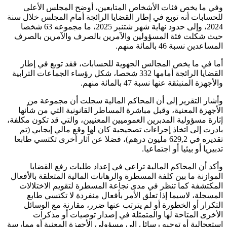
وفي ما يخص فئات الأشخاص المتابعين، أوضح المجلس الأعلى
للحسابات أنه توبع في إطار القضايا الرائجة أمام المجلس خلال سنة
2024، وإلى حدود نهاية شهر شتنبر 2025، ما مجموعه 63 شخصا
حيث شكلت فئة المسؤولين والآمرين بالصرف والآمرين بالصرف
المساعدين نسبة 46 بالمائة منهم.
أما في ما يخص المجالس الجهوية للحسابات، فقد توبع في إطار
القضايا الرائجة أمامها 332 شخصا، شكل رؤساء الجماعات الترابية
والأجهزة المنبثقة عنها نسبة 47 بالمائة منهم.
وأشار التقرير إلى أن المحاكم المالية سجلت أن مجموعة من
الأجهزة المعنية، وقبل مباشرة المساطر القانونية التي من شأنها
إثارة مسؤولية المدبرين العموميين المعنيين، والتي قد تكون مكلفة،
بادرت إلى اتخاذ إجراءات تصحيحية كان لها وقع مالي إيجابي (تم
تقديره في 629,2 مليون درهم)، فضلا عن آثار أخرى تكتسي طابعا
تدبيريا أو بيئيا أو اجتماعيا.
وأكد أن المحاكم المالية تراعي في إعداد طلبات رفع القضايا
الموازنة ما بين كلفة المسطرة والرهانات المالية المتعلقة بالأفعال
المكتشفة كما تنظر في مدى نجاعة المسطرة لتقويم الاختلالات
المسجلة، لاسيما إذا تعلق الأمر بأفعال منفردة لا تكتسي طابع
التكرار أو الخطورة أو لم يترتب عنها ضرر، مقارنة مع الوسائل
الأخرى المتاحة لها والمتمثلة في إصدار توصيات أو مذكرات
استعجالية أو توجيه رسائل إلى مسؤولي الأجهزة المعنية أو ممارسة