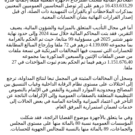
16.433.633,29 درهم على إثر توصل المحاسبين العموميين المعنيين
بمذكرات الملاحظات أو بالقرارات التمهيدية ذات الصلة، أي قبل
إصدار القرارات النهائية بشأن الحسابات المعنية.
أما في مجال التأديب المتعلق بالميزانية والشؤون المالية، يضيف
التقرير، فقد بتت المحاكم المالية خلال سنة 2024 وإلى حدود نهاية
شهر شتنبر 2025 في مسؤولية 99 متابعا، حيث تم الحكم بالغرامة
بما مجموعه 4.139.000 درهم في 72 ملفا وبإرجاع المبالغ المطابقة
للخسارات التي تسببت فيها المخالفات المرتكبة في تسعة ملفات
من ضمن الملفات الإثنين والسبعين المذكورة بما مجموعه
1.151.676,40 درهم فيما تم الحكم بعدم ثبوت المؤاخذات في 27
ملفا.
وسجل أن المخالفات المثبتة في المجمل تبعا لنتائج المداولة، ترجع
إلى اختلالات على مستوى نظام الرقابة الداخلية وغياب التنسيق بين
المصالح ومحدودية الموارد البشرية والنقص في الإلمام بالنصوص
التنظيمية المتعلقة بالصفقات العمومية وإلى الإكراهات الناتجة عن
التأخر في اعتماد الميزانية والحاجة الماسة في بعض الحالات إلى
خدمات لضمان استمرارية المرفق العام.
وفي ما يتعلق بالأجهزة موضوع القضايا الرائجة، فقد شكلت
المؤسسات العمومية نسبة 80 بالمائة منها على مستوى المجلس
والجماعات، 89 بالمائة منها بالنسبة للمجالس الجهوية للحسابات.