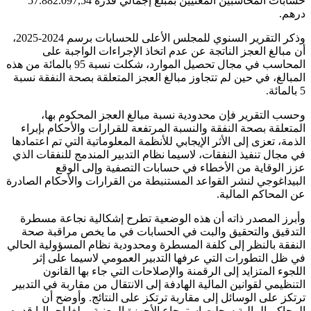
حسابات المحاسبين المعنيين بمبلغ إجمالي قدره 57.882.097,54
درهم.
وذكر التقرير السنوي للمجلس الأعلى للحسابات برسم 2024-2025،
أن مبالغ العجز الناتجة عن عدم اتخاذ الإجراءات الواجبة على
المحاسب في مجال تحصيل الموارد، شكلت نسبة 95 بالمائة من هذه
المبالغ، في حين لم تتجاوز مبالغ العجز المتعلقة بصحة النفقة نسبة
5 بالمائة.
وحسب التقرير فإن محدودية نسبة مبالغ العجز المحكوم بها،
المتعلقة بصحة النفقة والنسبة المرتفعة للقرارات والأحكام بإبراء
الذمة، تعزى إلى الأثر الإيجابي للأنظمة المعلوماتية التي تم اعتمادها
في مجال تنفيذ النفقات، لاسيما نظام التدبير المندمج للنفقات الذي
عزز الوقاية من الأخطاء في حسابات التصفية وإلى الوقع
البيداغوجي لنشر القواعد المستنبطة من القرارات والأحكام الصادرة
عن المحاكم المالية.
وأبرز المصدر ذاته أن هذه الوضعية تطرح إشكالية نجاعة مسطرة
التدقيق والتحقيق والبت في الحسابات في ما يخص مراقبة صحة
النفقة بالنظر إلى كلفة المسطرة ومحدودية نظام المسؤولية الحالي
في ظل التطورات التي عرفها التدبير العمومي لاسيما على إثر
اللجوء المتزايد إلى الرقمنة والإصلاحات التي جاء بها القانون
التنظيمي لقوانين المالية الهادفة إلى الانتقال من مقاربة في التدبير
ترتكز على الوسائل إلى مقاربة ترتكز على النتائج. وأوضح أن
المحاكم المالية سجلت استرجاع الأجهزة المعنية مبلغا إجماليا قدره