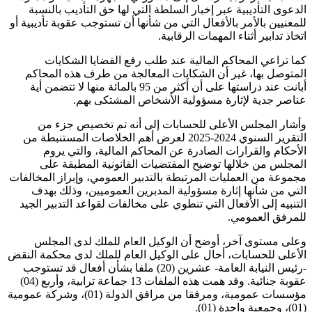
الدعوى التأديبية عبر إخبار السلطة التي لها حق التأديب بالنسبة
للمعنيين بالأمر بالأفعال التي من شأنها أن تستوجب عقوبة تأديبية أو
اتخاذ تدابير أثناء المهمات الرقابية.
كما تراعي المحاكم المالية عند طلب رفع القضايا الشكايات
المتوصل بها، غير أن الشكايات المعالجة من طرف هذه المحاكم
أبانت عند دراستها على أن أكثر من 95 بالمائة منها لا تتضمن أية
عناصر جدية لإثارة مسؤولية الأشخاص المشتكى بهم.
وأشار المجلس الأعلى للحسابات إلى أنه تم تخصيص جزء من
التقرير السنوي 2024-2025 لعرض أهم الخلاصات المستنبطة من
الأحكام والقرارات الصادرة عن المحاكم المالية، والتي يروم
المجلس من خلالها توضيح المقتضيات القانونية المطبقة على
مجموعة من العمليات المرتبطة بالتدبير العمومي، وإبراز المخالفات
التي من شأنها إثارة مسؤولية المدبرين العموميين، وذلك بهدف
التنبيه إلى الأفعال التي تنطوي على مخالفات لقواعد التدبير الجيد
للمرفق العمومي.
وعلى مستوى آخر، أوضح أن الوكيل العام للملك لدى المجلس
الأعلى للحسابات، أحال على الوكيل العام للملك لدى محكمة النقض
-رئيس النيابة العامة- عشرين (20) ملفا بشأن أفعال قد تستوجب
عقوبة جنائية. وقد همت هذه الملفات 13 جماعة ترابية، وأربع (04)
مؤسسات عمومية، ومرفقا من مرافق الدولة (01)، وشركة عمومية
(01)، وجمعية واحدة (01).