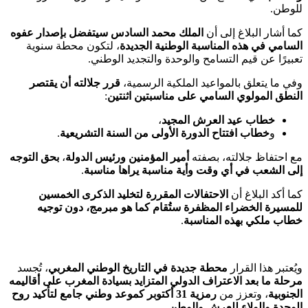
للوطن.
كما أشار البلاغ إلى أن
الملك محمد السادس سيتفضل بإصدار عفوه
السامي في هذه المناسبة الوطنية الجديدة
، لتكون محطة سنوية
تعبيرًا عن قيم التسامح والوحدة والتجديد الوطني.
وفي ما يتعلق بالمواعيد الملكية الرسمية،
قرر جلالته أن يقتصر
النطق المولوي السامي على مناسبتين اثنتين
:
خطاب عيد العرش المجيد
،
و
خطاب افتتاح الدورة الأولى من السنة التشريعية
.
مع احتفاظ جلالته، بصفته
أمير المؤمنين ورئيس الدولة
،
بحق التوجه
إلى الشعب في أي وقت وأية مناسبة يراها مناسبة
.
كما أكد البلاغ أن
الاحتفالات المقررة لتخليد الذكرى الخمسين
للمسيرة الخضراء المظفرة ستُقام كما هو مبرمج، دون توجيه
خطاب ملكي بهذه المناسبة
.
ويُعتبر هذا القرار
محطة جديدة في التاريخ الوطني المغربي
، تُجسد
مرحلة ما بعد الاعتراف الدولي المتزايد بسيادة المغرب على أقاليمه
الجنوبية
، وتعزز من
رمزية 31 أكتوبر كموعد وطني جامع لتأكيد روح
الوحدة والولاء للعرش والوطن
.