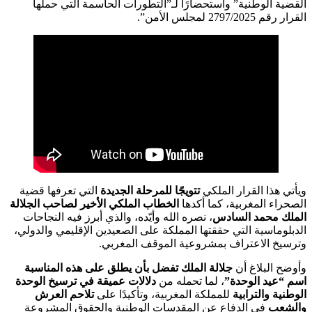
القضية الوطنية” واستحضارًا لـ”التطورات الحاسمة التي حملها
القرار رقم 2797/2025 لمجلس الأمن”.
ويأتي هذا القرار الملكي
تتويجًا للمرحلة الجديدة
التي تعرفها قضية
الصحراء المغربية، كما أكدها
الخطاب الملكي الأخير لصاحب الجلالة
الملك محمد السادس
، نصره الله وأيّده، والذي أبرز فيه النجاحات
الدبلوماسية التي حققتها المملكة على الصعيدين الإقليمي والدولي،
وترسيخ الاعتراف بمشروعية الموقف المغربي.
وأوضح البلاغ أن
جلالة الملك تفضل بأن يطلق على هذه المناسبة
اسم “عيد الوحدة”
، لما تحمله من
دلالات عميقة في ترسيخ الوحدة
الوطنية والترابية
للمملكة المغربية، وتأكيدًا على
تلاحم العرش
والشعب
في الدفاع عن المقدسات الوطنية والحقوق المشروعة