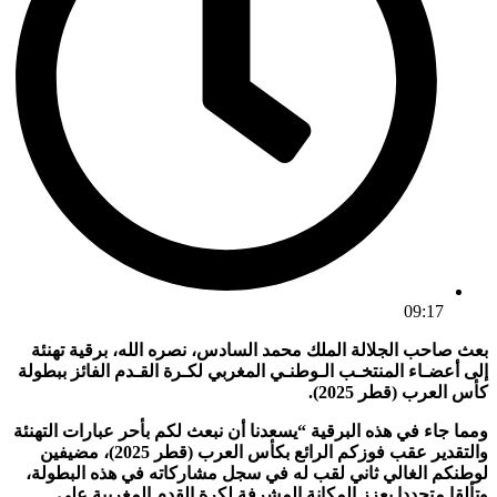
09:17
بعث صاحب الجلالة الملك محمد السادس، نصره الله، برقية تهنئة
إلى أعضـاء المنتخـب الـوطنـي المغربي لكـرة القـدم الفائز ببطولة
كأس العرب (قطر 2025).
ومما جاء في هذه البرقية “يسعدنا أن نبعث لكم بأحر عبارات التهنئة
والتقدير عقب فوزكم الرائع بكأس العرب (قطر 2025)، مضيفين
لوطنكم الغالي ثاني لقب له في سجل مشاركاته في هذه البطولة،
وتألقا متجددا يعزز المكانة المشرفة لكرة القدم المغربية على