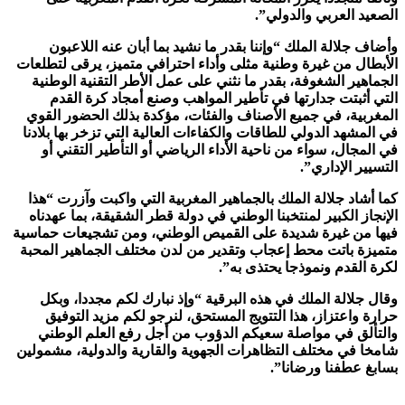
الصعيد العربي والدولي”.
وأضاف جلالة الملك “وإننا بقدر ما نشيد بما أبان عنه اللاعبون
الأبطال من غيرة وطنية مثلى وأداء احترافي متميز، يرقى لتطلعات
الجماهير الشغوفة، بقدر ما نثني على عمل الأطر التقنية الوطنية
التي أثبتت جدارتها في تأطير المواهب وصنع أمجاد كرة القدم
المغربية، في جميع الأصناف والفئات، مؤكدة بذلك الحضور القوي
في المشهد الدولي للطاقات والكفاءات العالية التي تزخر بها بلادنا
في المجال، سواء من ناحية الأداء الرياضي أو التأطير التقني أو
التسيير الإداري”.
كما أشاد جلالة الملك بالجماهير المغربية التي واكبت وآزرت “هذا
الإنجاز الكبير لمنتخبنا الوطني في دولة قطر الشقيقة، بما عهدناه
فيها من غيرة شديدة على القميص الوطني، ومن تشجيعات حماسية
متميزة باتت محط إعجاب وتقدير من لدن مختلف الجماهير المحبة
لكرة القدم ونموذجا يحتذى به”.
وقال جلالة الملك في هذه البرقية “وإذ نبارك لكم مجددا، وبكل
حرارة واعتزاز، هذا التتويج المستحق، لنرجو لكم مزيد التوفيق
والتألق في مواصلة سعيكم الدؤوب من أجل رفع العلم الوطني
شامخا في مختلف التظاهرات الجهوية والقارية والدولية، مشمولين
بسابغ عطفنا ورضانا”.