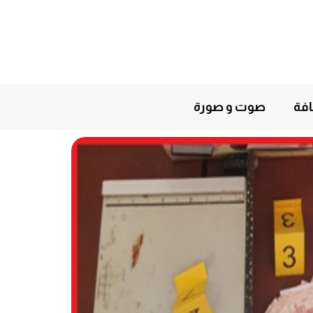
افة
صوت و صورة