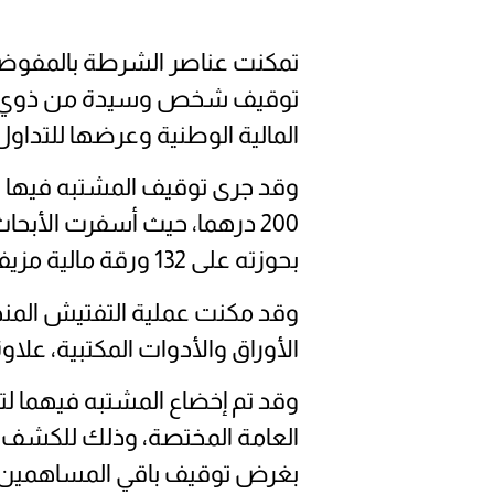
توقيف شخص وسيدة من ذوي السو
المالية الوطنية وعرضها للتداول
وقد جرى توقيف المشتبه فيها ال
200 درهما، حيث أسفرت الأبح
بحوزته على 132 ورقة مالية مزيفة إضافية من فئتي 100 و200 درهما.
وقد مكنت عملية التفتيش المنج
الأوراق والأدوات المكتبية، علاو
وقد تم إخضاع المشتبه فيهما لتد
العامة المختصة، وذلك للكشف ع
بغرض توقيف باقي المساهمين وا