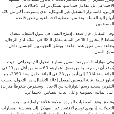
الاجتماعي، بل تتفاعل فيما بينها بشكل يراكم الاختلالات عبر
الزمن، فاستمرار التشغيل غير المهيكل، الذي يستوعب أكثر من ثلاثة
أرباع اليد العاملة، يحد من التغطية الاجتماعية ويقلص قاعدة
المساهمين.
وفي المقابل، فإن ضعف إدماج النساء في سوق الشغل، بمعدل
نشاط لا يتجاوز 19,1 في المائة مقابل 68,6 في المائة لدى الرجال،
يضاعف من ضيق هذه القاعدة ويعمّق الفجوة بين الجنسين داخل
سوق العمل.
وفي موازاة ذلك، يرصد التقرير تسارع التحول الديموغرافي، حيث
يُتوقع أن ترتفع نسبة من تفوق أعمارهم 60 سنة من أقل من 10 في
المائة سنة 2014 إلى أزيد من 23 في المائة بحلول سنة 2050، مع
تجاوز نسبة إعالة المسنين لمعدل إعالة الأطفال، هذا التحول، بحسب
التقرير، سيعيد رسم التوازنات بين الأجيال، وسيفرض ضغوطاً متزايدة
على المالية العمومية وعلى آليات التضامن الاجتماعي.
وتتضح، وفق المعطيات الواردة، ملامح علاقة ترابطية بين هذه
التحولات، إذ يؤدي توسع الاقتصاد غير المهيكل إلى هشاشة المسارات