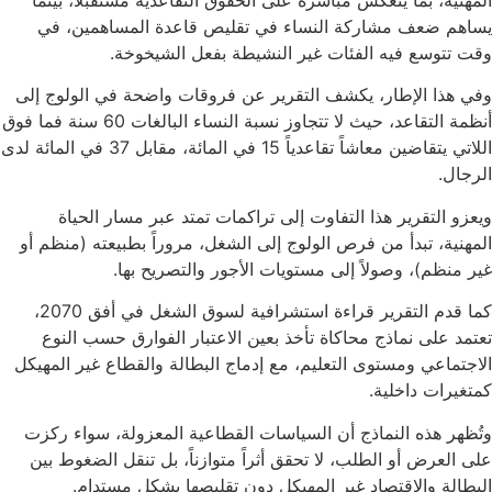
المهنية، بما ينعكس مباشرة على الحقوق التقاعدية مستقبلاً، بينما
يساهم ضعف مشاركة النساء في تقليص قاعدة المساهمين، في
وقت تتوسع فيه الفئات غير النشيطة بفعل الشيخوخة.
وفي هذا الإطار، يكشف التقرير عن فروقات واضحة في الولوج إلى
أنظمة التقاعد، حيث لا تتجاوز نسبة النساء البالغات 60 سنة فما فوق
اللاتي يتقاضين معاشاً تقاعدياً 15 في المائة، مقابل 37 في المائة لدى
الرجال.
ويعزو التقرير هذا التفاوت إلى تراكمات تمتد عبر مسار الحياة
المهنية، تبدأ من فرص الولوج إلى الشغل، مروراً بطبيعته (منظم أو
غير منظم)، وصولاً إلى مستويات الأجور والتصريح بها.
كما قدم التقرير قراءة استشرافية لسوق الشغل في أفق 2070،
تعتمد على نماذج محاكاة تأخذ بعين الاعتبار الفوارق حسب النوع
الاجتماعي ومستوى التعليم، مع إدماج البطالة والقطاع غير المهيكل
كمتغيرات داخلية.
وتُظهر هذه النماذج أن السياسات القطاعية المعزولة، سواء ركزت
على العرض أو الطلب، لا تحقق أثراً متوازناً، بل تنقل الضغوط بين
البطالة والاقتصاد غير المهيكل دون تقليصها بشكل مستدام.