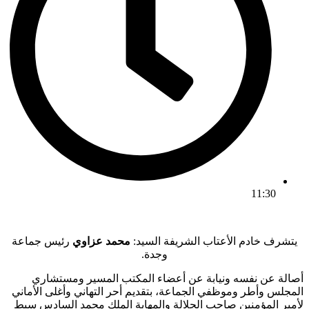
11:30
ﻳﺘﺸﺮف ﺧﺎدم اﻷﻋﺘﺎب اﻟﺸﺮﻳﻔﺔ اﻟﺴﻴﺪ:
محمد عزاوي
ﺭﺋﻴﺲ ﺟﻤﺎﻋﺔ
وجدة.
أصالة عن نفسه ونيابة عن أعضاء المكتب المسير ومستشاري
المجلس وأطر وموظفي الجماعة، بتقديم أحر التهاني وأغلى الأماني
لأمير المؤمنين صاحب الجلالة والمهابة الملك محمد السادس سبط