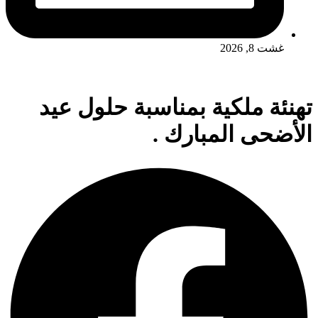
غشت 8, 2026
تهنئة ملكية ﺑﻤﻨﺎﺳﺒﺔ ﺣﻠﻮل ﻋﻴﺪ
الأضحى اﻟﻤﺒﺎﺭﻙ .