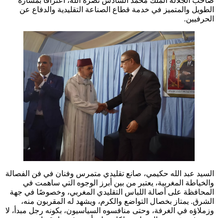
صاحب الجلالة الملك محمد السادس نصره الله، اعترافًا بمساره
الطويل والمتميز في خدمة قطاع الصناعة التقليدية والدفاع عن
الحرفيين.
السيد عبد الله حكيمي، صانع تقليدي متمرس وفنان في فن الفصالة
والخياطة المغربية، يعتبر من بين أبرز الوجوه التي ساهمت في
المحافظة على أصالة اللباس التقليدي المغربي، وخصوصًا في جهة
الشرق. يمتاز بخصال التواضع والكرم، ويشهد له المقربون منه،
وزملاؤه في الغرفة، وحتى منافسوه السياسيون، بكونه رجل مبدأ، لا