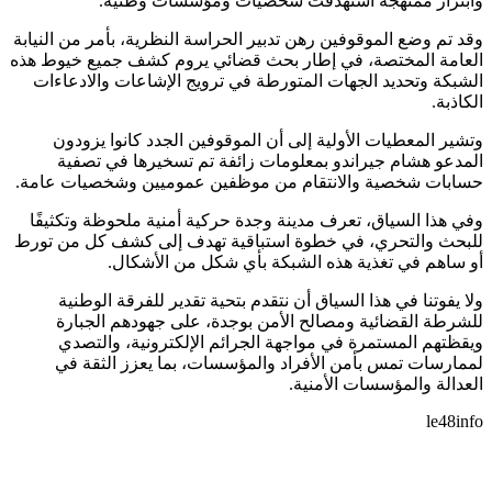
وابتزاز ممنهجة استهدفت شخصيات ومؤسسات وطنية.
وقد تم وضع الموقوفين رهن تدبير الحراسة النظرية، بأمر من النيابة
العامة المختصة، في إطار بحث قضائي يروم كشف جميع خيوط هذه
الشبكة وتحديد الجهات المتورطة في ترويج الإشاعات والادعاءات
الكاذبة.
وتشير المعطيات الأولية إلى أن الموقوفين الجدد كانوا يزودون
المدعو هشام جيراندو بمعلومات زائفة تم تسخيرها في تصفية
حسابات شخصية والانتقام من موظفين عموميين وشخصيات عامة.
وفي هذا السياق، تعرف مدينة وجدة حركية أمنية ملحوظة وتكثيفًا
للبحث والتحري، في خطوة استباقية تهدف إلى كشف كل من تورط
أو ساهم في تغذية هذه الشبكة بأي شكل من الأشكال.
ولا يفوتنا في هذا السياق أن نتقدم بتحية تقدير للفرقة الوطنية
للشرطة القضائية ومصالح الأمن بوجدة، على جهودهم الجبارة
ويقظتهم المستمرة في مواجهة الجرائم الإلكترونية، والتصدي
لممارسات تمس بأمن الأفراد والمؤسسات، بما يعزز الثقة في
العدالة والمؤسسات الأمنية.
le48info