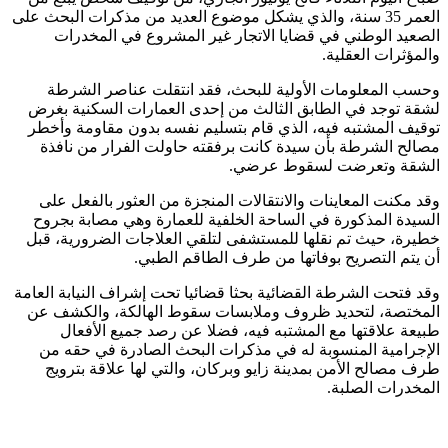
العمر 35 سنة، والذي يشكل موضوع العديد من مذكرات البحث على
الصعيد الوطني في قضايا الاتجار غير المشروع في المخدرات
والمؤثرات العقلية.
وحسب المعلومات الأولية للبحث، فقد انتقلت عناصر الشرطة
لشقة توجد في الطابق الثالث من إحدى العمارات السكنية بغرض
توقيف المشتبه فيه، الذي قام بتسليم نفسه بدون مقاومة وأخطر
مصالح الشرطة بأن سيدة كانت برفقته حاولت الفرار من نافذة
الشقة وتعرضت لسقوط عرضي.
وقد مكنت المعاينات والانتقالات المنجزة من العثور بالفعل على
السيدة المذكورة في الساحة الخلفية للعمارة وهي مصابة بجروح
خطيرة، حيث تم نقلها للمستشفى لتلقي العلاجات الضرورية، قبل
أن يتم التصريح بوفاتها من طرف الطاقم الطبي.
وقد فتحت الشرطة القضائية بحثا قضائيا تحت إشراف النيابة العامة
المختصة، لتحديد ظروف وملابسات سقوط الهالكة، والكشف عن
طبيعة علاقتها مع المشتبه فيه، فضلا عن رصد جميع الأفعال
الإجرامية المنسوبة له في مذكرات البحث الصادرة في حقه من
طرف مصالح الأمن بمدينة زايو وبركان، والتي لها علاقة بترويج
المخدرات الصلبة.