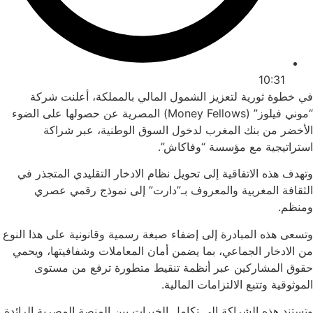
10:31
في خطوة ثورية لتعزيز الشمول المالي بالمملكة، أعلنت شركة
“موني فيلوز” (Money Fellows) المصرية عن حصولها على الضوء
الأخضر من بنك المغرب لدخول السوق الوطنية، عبر شراكة
استراتيجية مع مؤسسة “وفاكاش”.
وتهدف هذه الاتفاقية إلى تحويل نظام الادخار التقليدي المتجذر في
الثقافة المغربية والمعروف بـ”دارت” إلى نموذج رقمي عصري
ومنظم.
وتسعى هذه المبادرة إلى إضفاء صبغة رسمية وقانونية على هذا النوع
من الادخار الجماعي، بما يضمن أمان المعاملات وشفافيتها، ويحمي
حقوق المشاركين عبر أنظمة تنقيط متطورة ترفع من مستوى
الموثوقية وتتبع الالتزامات المالية.
وتستند هذه الشراكة إلى تكامل الخبرات بين المنصة المصرية الرائدة