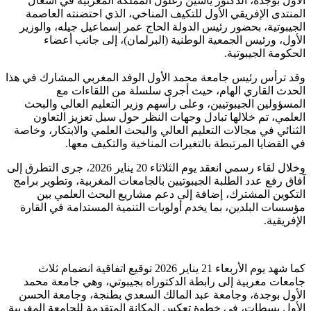
الأول بوجدة، الدكتور ياسين زغلول المملكة المغربية في أشغال
المنتدى الإفريقي الأول للتكيف المناخي، الذي احتضنته العاصمة
الجيبوتية، بحضور رئيس الدولة الحاج عمر إسماعيل جيله، والوزير
الأول، ورئيس الجمعية الوطنية (البرلمان)، إلى جانب أعضاء
الحكومة الجيبوتية.
وقد ترأس رئيس جامعة محمد الأول الوفد المغربي المشارك في هذا
الحدث القاري الهام، حيث أجرى سلسلة من اللقاءات مع
المسؤولين الجيبوتيين، وعلى رأسهم وزير التعليم العالي والبحث
العلمي، تم خلالها تبادل وجهات النظر حول سبل تعزيز التعاون
الثنائي في مجالات التعليم العالي والبحث العلمي والابتكار، وخاصة
في القضايا المرتبطة بالتغيرات المناخية والتكيف معها.
وخلال لقاء رسمي انعقد يوم الثلاثاء 20 يناير 2026، جرى التطرق إلى
آفاق رفع عدد الطلبة الجيبوتيين بالجامعات المغربية، وتطوير برامج
التكوين المشترك، إضافة إلى دعم مشاريع البحث العلمي بين
مؤسسات البلدين، بما يخدم أولويات التنمية المستدامة في القارة
الإفريقية.
كما شهد يوم الأربعاء 21 يناير 2026 توقيع اتفاقية انضمام ثلاث
جامعات مغربية إلى رابطة الدكتوراه بجيبوتي، وهي جامعة محمد
الأول بوجدة، وجامعة عبد المالك السعدي بطنجة، وجامعة الحسن
الأول بسطات، في خطوة تعكس المكانة المتقدمة للجامعة المغربية