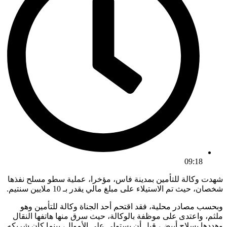
09:18
شهدت وكالة للتأمين بمدينة فاس، مؤخرا، عملية سطو مسلح نفذها
شخصان، حيث تم الاستيلاء على مبلغ مالي يقدر بـ 10 ملايين سنتيم.​
وبحسب مصادر محلية، فقد اقتحم أحد الجناة وكالة للتأمين وهو
ملثم، واعتدى على موظفة بالوكالة، حيث سرق منها هاتفها النقال
وهددها بسلاح أبيض، قبل أن يستولي على الأموال، بينما كان شريكه