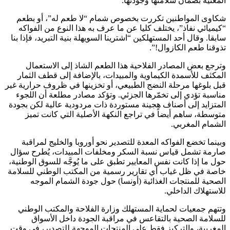
المعنية بضمان سلامتها وجودتها.
شكاوى المواطنين تكررت بخصوص شمام “لا طعم له”، أو بطعم
“كيميائي نفاذ”، يختلف كليا عن ما عرف به هذا النوع من الفواكه
سابقا. وقال أحد المستهلكين “اشترينا السويهلة بنية التبريد، فإذا بنا
تذوقنا طعم الكازوال!”.
وترجع بعض المصادر الفلاحية هذا الطعم الشاذ إلى الاستعمال
المكثف للأسمدة الكيماوية والمبيدات، بالإضافة إلى قطف الثمار
قبل بلوغها مرحلة النضج الطبيعي، أو تخزينها في ظروف حرارية غير
مناسبة تؤدي إلى تخمّرها الجزئي. وتؤكد مصادر مطلعة أن اللجوء
المتزايد إلى أصناف هجينة مستوردة ذات مردودية عالية لكن بجودة
متوسطة، ساهم أيضاً في تراجع النكهة الأصلية التي كانت تميز
الشمام المغربي.
وبينما تخضع الفواكه المعدة للتصدير نحو أوروبا والخليج لمراقبة
صارمة تشمل قياس نسبة السكر ومخلفات المبيدات، يُطرح سؤال
حول ما إذا كانت نفس المعايير تطبق على ما يُوجَّه للسوق الوطنية،
خاصة في ظل غياب أي تقارير رسمية من المكتب الوطني للسلامة
الصحية للمنتجات الغذائية (أونسا) حول جودة الشمام الموجه
للاستهلاك الداخلي.
وتتهم جمعيات لحماية المستهلك وزارة الفلاحة والمكتب الوطني
للسلامة الصحية بالتقاعس في مراقبة الجودة داخل الأسواق
المغربية، والتركيز فقط على المنتجات الموجهة للتصدير، في وقت