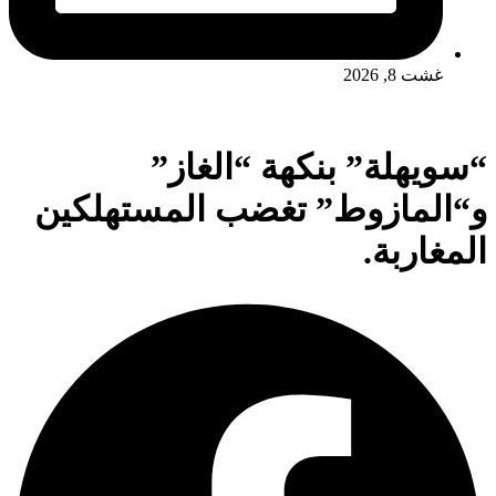
غشت 8, 2026
“سويهلة” بنكهة “الغاز”
و“المازوط” تغضب المستهلكين
المغاربة.