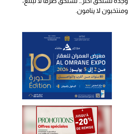
وجدة تستحق أكثر… تستحق طرقاً لا تبتلع،
ومنتخبون لا ينامون.