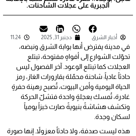
الجبرية على عجلات الشاحنات.
أخبار الشرق
دجنبر 31, 2025
11:24
في مدينة يفترض أنها بوابة الشرق ونبضه،
تحوّلت الشوارع إلى أفواهٍ مفتوحة، تبتلع
العجلات كما
تبتلع الوعود. آخر الفصول ليس
حادثاً عادياً: شاحنة محمّلة بقارورات الغاز، رمز
الحياة اليومية وأمن البيوت، تُصبح رهينة حفرةٍ
غادرة، تُمسك بعجلةٍ واحدة فتشلّ الحركة
وتكشف هشاشةً بنيويةً صارت خبزاً يومياً
لسكان وجدة.
هذه ليست صدفة، ولا حادثاً معزولاً. إنها صورة