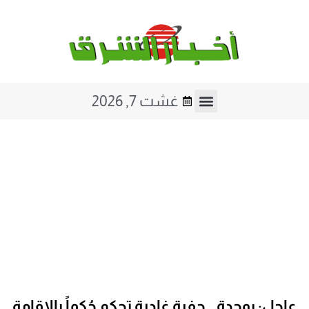
غشت 7, 2026
عاجل: بوجدة.. حفرة غادرة تحكم حُكماً بالإقامة