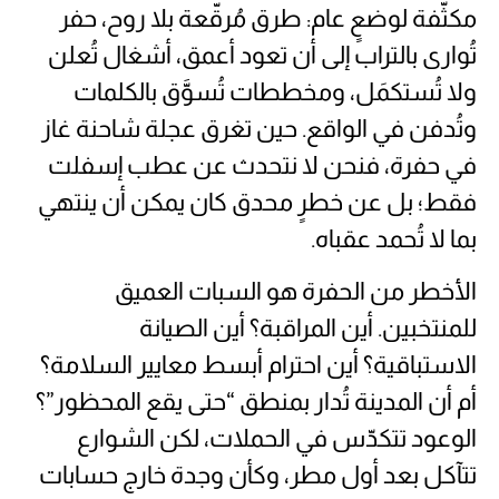
مكثّفة لوضعٍ عام: طرق مُرقّعة بلا روح، حفر
تُوارى بالتراب إلى أن تعود أعمق، أشغال تُعلن
ولا تُستكمَل، ومخططات تُسوَّق بالكلمات
وتُدفن في الواقع. حين تغرق عجلة شاحنة غاز
في حفرة، فنحن لا نتحدث عن عطب إسفلت
فقط؛ بل عن خطرٍ محدق كان يمكن أن ينتهي
بما لا تُحمد عقباه.
الأخطر من الحفرة هو السبات العميق
للمنتخبين. أين المراقبة؟ أين الصيانة
الاستباقية؟ أين احترام أبسط معايير السلامة؟
أم أن المدينة تُدار بمنطق “حتى يقع المحظور”؟
الوعود تتكدّس في الحملات، لكن الشوارع
تتآكل بعد أول مطر، وكأن وجدة خارج حسابات