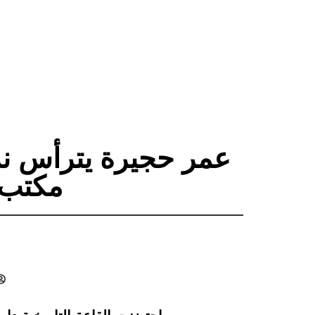
عمر حجيرة يترأس ند
مكتب ج