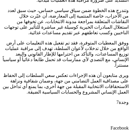
التشديد على ضرورة مراقبة هذه العمليات ميدانياً.
وتندرج هذه الخطوة ضمن سياق سياسي حساس، حيث سبق لعدد
من الأحزاب، خاصة المنتمية إلى المعارضة، أن عبّرت خلال
النقاشات المتعلقة بمراجعة مدونة الانتخابات، عن تخوفها من
استغلال المبادرات الخيرية كوسيلة غير مباشرة للتأثير على توجهات
الناخبين وكسب تعاطفهم عبر تقديم مساعدات غذائية.
ووفق المعطيات المتوفرة، فقد تم تفعيل هذه التعليمات على أرض
الواقع من خلال تدخلات لأعوان السلطة، تهدف إلى مراقبة عمليات
توزيع المساعدات، والتأكد من احترامها للإطار القانوني والبعد
الإنساني، مع التصدي لأي ممارسات قد تحمل طابعاً دعائياً أو سياسياً
مستتراً.
ويرى متابعون أن هذه الإجراءات تعكس سعي السلطات إلى الحفاظ
على مصداقية العمل التضامني من جهة، وضمان شفافية ونزاهة
الاستحقاقات الانتخابية المقبلة من جهة أخرى، بما يمنع أي تداخل بين
العمل الإنساني المشروع والحسابات السياسية الضيقة.
وجدة7
Facebook