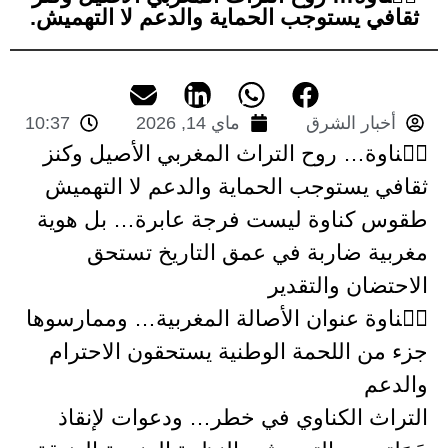
ثقافي يستوجب الحماية والدعم لا التهميش.
أخبار الشرق
ماي 14, 2026
10:37
كࣤناوة… روح التراث المغربي الأصيل وكنز
ثقافي يستوجب الحماية والدعم لا التهميش
طقوس كناوة ليست فرجة عابرة… بل هوية
مغربية ضاربة في عمق التاريخ تستحق
الاحتضان والتقدير
كࣤناوة عنوان الأصالة المغربية… وممارسوها
جزء من اللحمة الوطنية يستحقون الاحترام
والدعم
التراث الكناوي في خطر… ودعوات لإنقاذ