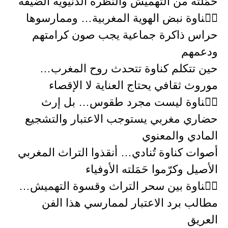
حَمَلته من التهميش والنظرة الدنيوية الضيقة
كࣤناوة نبض الهوية المغربية… وممارسوها
حراس ذاكرة جماعية يجب صون كرامتهم
ودعمهم
حين تتكلم كناوة تتحدث روح المغرب…
موروث ثقافي يحتاج العناية لا الإقصاء
كࣤناوة ليست مجرد طقوس… بل إرث
حضاري مغربي يستوجب الاعتبار والتشجيع
المادي والمعنوي
أصوات كناوة تُنادي… أنقذوا التراث المغربي
الأصيل وكرّموا حَمَلته الأوفياء
كࣤناوة بين سحر التراث وقسوة التهميش…
مطالب برد الاعتبار لممارسي هذا الفن
العريق