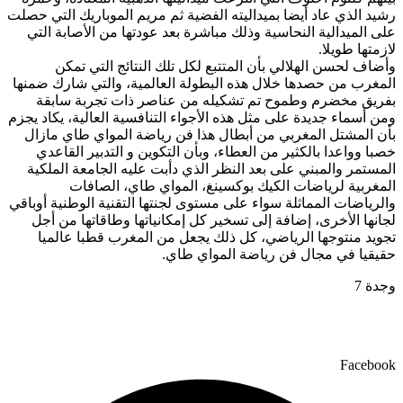
رشيد الذي عاد أيضا بميداليته الفضية ثم مريم الموباريك التي حصلت
على الميدالية النحاسية وذلك مباشرة بعد عودتها من الأصابة التي
لازمتها طويلا.
وأضاف لحسن الهلالي بأن المتتبع لكل تلك النتائج التي تمكن
المغرب من حصدها خلال هذه البطولة العالمية، والتي شارك ضمنها
بفريق مخضرم وطموح تم تشكيله من عناصر ذات تجربة سابقة
ومن أسماء جديدة على مثل هذه الأجواء التنافسية العالية، يكاد يجزم
بأن المشتل المغربي من أبطال هذا فن رياضة المواي طاي مازال
خصبا وواعدا بالكثير من العطاء، وبأن التكوين و التدبير القاعدي
المستمر والمبني على بعد النظر الذي دأبت عليه الجامعة الملكية
المغربية لرياضات الكيك بوكسينغ، المواي طاي، الصافات
والرياضات المماثلة سواء على مستوى لجنتها التقنية الوطنية أوباقي
لجانها الأخرى، إضافة إلى تسخير كل إمكانياتها وطاقاتها من أجل
تجويد منتوجها الرياضي، كل ذلك يجعل من المغرب قطبا عالميا
حقيقيا في مجال فن رياضة المواي طاي.
وجدة 7
Facebook