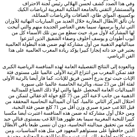
وفي هذا الصدد كشف لحسن الهلالي رئيس لجنة الاحتراف
والمستشار التقني بالجامعة الملكية المغربية لرياضات الكيك
بوكسينغ، المواي طاي، الصافات والرياضات المماثلة،
بأن تألق الأبطال المغاربة خلال العديد من المباريات النهائية للأوزان
التي تباروا برسمها، سيما بعض العناصر الجديدة منهم والتي أتيحت
لها المشاركة لأول مرة، حيث سطع من بين تلك الأسماء كل من
أيوب أطودان و يوسف أخلوف وصفاء الشفيق الذين انتزعوا
ميدالياتهم الذهبية من أول مشاركة لهم ضمن هذه البطولة العالمية
يعتبر في حد ذاته إنجازا كبيرا يؤكد ريادة المغرب العالمية على هذا
الفن الرياضي.
وبالعودة إلى النتائج التفصيلية العامة لهذه المنافسة الرياضية الكبرى
فقد تمكن المغرب من انتزاع الرتبة الأولى عالميا على مستوى فئة
الإناث حيث توج بدرع أحسن فريق للإناث، كما فاز أيضا بالرتبة الأولى
لفئة أقل من 23 سنة، وبالرتبة الخامسة عالميا على سبورة
الميداليات العامة المحصل عليها والتي لولا ذلك الضياع للميدالية
الذهبية من جانب لاعبة أكثر من 75 كلغ خولة الدعقالي لتمكن من
احتلال المركز الثاني عالميا، كما أن الميدالية النحاسية المحققة من
قبل اللاعب حمزة صبري وزن أقل من 71 كلغ ضمن فئة النخبة،
ومن خلال أول مشاركة له ضمن هذه المنافسة اعتبرت أيضا مكسبا
كبيرا للنخبة المغربية سيما بعد ظهور هذا اللاعب بمستوى قتالي جيد
مكنه من تحقيق ميداليته النحاسية، دون أن ننسى طبعا باقي الأبطال
الذين حافظوا على مستواهم المعهود في مثل هذه المناسبات، ومن
بينهم كلثوم أخلوف التي انتزعت ميداليتها الذهبية المعتادة، وحمزة