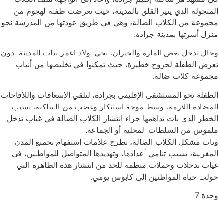
متجولة الذي يثير القلق بالمدينة، حيث تعرضت طفلة لهجوم من
موعة من الكلاب الضالة، وهي في طريق عودتها من المدرسة نحو
زل أسرتها بمدينة جرادة.
ال تدخل بعض المارة والجيران، بحي أولاد اعمر بدات المدينة، دون
رض الطفلة لجروح خطيرة، حيث تمكنوا في تخليصها من أنياب
موعة كلاب ضالة.
طفلة نحو المستشفى الإقليمي بجرادة، لتلقي الإسعافات واللاقاحات
مضادة اللازمة، وسط موجة استنكار وغضب من الساكنة، بسبب
خطر الذي بات يداهمها جراء انتشار الكلاب الضالة في غياب تدخل
موس من السلطات المحلية أو الجماعة.
ات مشكل الكلاب الضالة، يطرح علامات استفهام بجميع المدن
مغربية، بسبب تنامي أعدادها، وتهديدها المتواصل للمواطنين، في
اب تدخلات وحملات منظمة للحد من انتشار هذه الظاهرة التي
لت حياة المواطنين إلى كابوس يومي.
دة 7