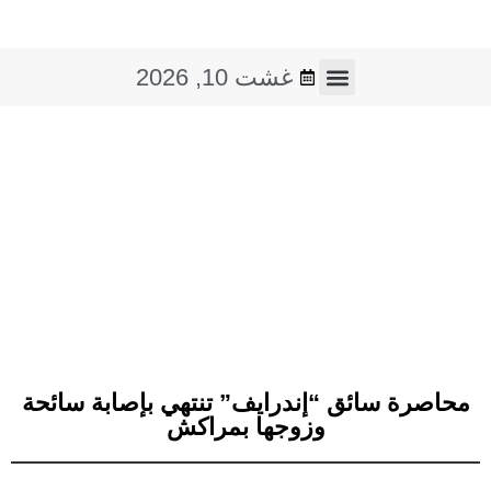
غشت 10, 2026
فن و ثقافة
صوت و صورة
محاصرة سائق “إندرايف” تنتهي بإصابة سائحة
وزوجها بمراكش