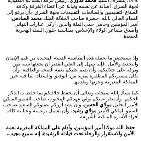
1448، يتشرف السيد
محمد قدوري
، رئيس غرفة الصناعة التقليدية
لجهة الشرق، أصالة عن نفسه ونيابة عن أعضاء الغرفة وكافة
الصناع التقليديين والصانعات التقليديات بجهة الشرق، بأن يرفع إلى
المقام العالي بالله، حضرة صاحب الجلالة الملك
محمد السادس
،
أمير المؤمنين وحامي حمى الملة والدين، أزكى عبارات التهاني
وأصدق مشاعر الولاء والإخلاص، بمناسبة حلول السنة الهجرية
الجديدة.
وإذ نستحضر ما تحمله هذه المناسبة الدينية المجيدة من قيم الإيمان
والتجديد والأمل، فإننا نبتهل إلى العلي القدير أن يجعلها سنة يمن
وبركة على جلالتكم، وأن يديم عليكم نعمة الصحة والعافية، وأن
يكلل مسيرتكم المظفرة بمزيد من التوفيق والسداد، لما فيه خير
المملكة المغربية وعزتها وتقدمها.
كما نسأل الله سبحانه وتعالى أن يحفظ جلالتكم بما حفظ به الذكر
الحكيم، وأن يقر عينكم بولي عهدكم المحبوب صاحب السمو الملكي
الأمير الجليل
مولاي الحسن
، وأن يشد أزركم بصنوكم السعيد صاحب
السمو الملكي الأمير
مولاي رشيد
، وأن يشمل برعايته وعنايته كافة
أفراد الأسرة الملكية الشريفة.
حفظ الله مولانا أمير المؤمنين، وأدام على المملكة المغربية نعمة
الأمن والاستقرار والرخاء تحت قيادته الرشيدة، إنه سميع مجيب.