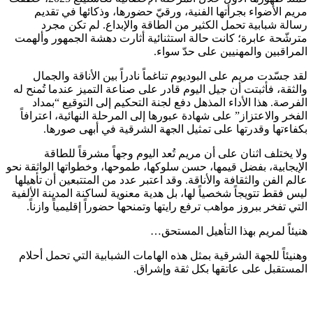
مريم الأضواء بجرأتها الفنية، ورقيّ حضورها، وذكائها في تقديم
رسالة شبابية تحمل الكثير من الطاقة والإبداع. لم تكن مجرد
مترشّحة عابرة؛ كانت حالة استثنائية أثارت دهشة الجمهور وألهمت
المراقبين والمهنيين على حدّ سواء.
لقد جسّدت مريم على البوديوم تناغماً نادراً بين الأناقة والجمال
والثقة، فأثبتت أن جيل اليوم قادر على صناعة التميز عندما تُمنح له
الفرصة. هذا الأداء المذهل دفع لجنة التحكيم إلى التوقيع “بمداد
الفخر والاعتزاز” على شهادة عبورها إلى المرحلة النهائية، اعترافاً
بكفاءتها وقدرتها على تمثيل الجهة الشرقية في أبهى صورها.
ولا يختلف اثنان على أن مريم تُعد اليوم وجهاً مشرقاً للطاقة
الإيجابية، بفضل قيمها، حسن سلوكها، طموحها، وخطواتها الواثقة نحو
عالم الفن والثقافة والأناقة. وقد اعتبر عدد من المتتبعين أن تأهيلها
ليس فقط تتويجاً شخصياً لها، بل هدية معنوية لساكنة المدينة الألفية
التي تفخر ببروز مواهب ترفع رايتها وتمنحها حضوراً إقليمياً وازناً.
هنيئاً لمريم بهذا التأهيل المستحق…
وهنيئاً للجهة الشرقية بمثل هذه الهامات الشبابية التي تحمل أحلام
المستقبل على عاتقها بكل ثقة وإشراق.