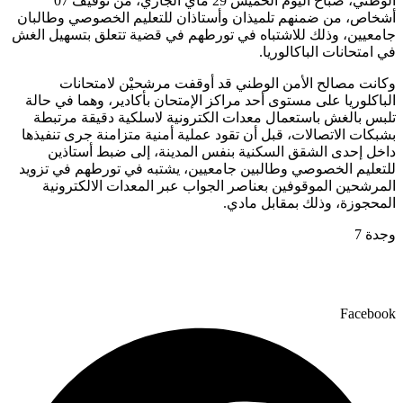
الوطني، صباح اليوم الخميس 29 ماي الجاري، من توقيف 07
أشخاص، من ضمنهم تلميذان وأستاذان للتعليم الخصوصي وطالبان
جامعيين، وذلك للاشتباه في تورطهم في قضية تتعلق بتسهيل الغش
في امتحانات الباكالوريا.
وكانت مصالح الأمن الوطني قد أوقفت مرشحيْن لامتحانات
الباكلوريا على مستوى أحد مراكز الإمتحان بأكادير، وهما في حالة
تلبس بالغش باستعمال معدات الكترونية لاسلكية دقيقة مرتبطة
بشبكات الاتصالات، قبل أن تقود عملية أمنية متزامنة جرى تنفيذها
داخل إحدى الشقق السكنية بنفس المدينة، إلى ضبط أستاذين
للتعليم الخصوصي وطالبين جامعيين، يشتبه في تورطهم في تزويد
المرشحين الموقوفين بعناصر الجواب عبر المعدات الالكترونية
المحجوزة، وذلك بمقابل مادي.
وجدة 7
Facebook