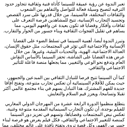
تعبر الندوة عن رؤية عميقة للسينما كأداة فنية وثقافية تتجاوز حدود
الترفيه لتصبح وسيلة فعالة للتواصل والتفاهم بين الشعوب
والثقافات المختلفة، فالسينما، من خلال قدرتها على سرد القصص
وتجسيد التجارب الإنسانية، تتيح للمشاهدين فرصة التعرف على
ثقافات وأفكار وقضايا قد تكون بعيدة عن واقعهم اليومي، مما
يساهم في تقليل الفجوات الثقافية وبناء جسور من الحوار والتقارب.
وتبرز الندوة أيضا، أهمية السينما في تسلط الضوء على القضايا
الإنسانية والاجتماعية التي تؤثر في المجتمعات، مثل حقوق الإنسان،
العدالة الاجتماعية، الهوية، والتحديات البيئية، وغيرها. من خلال
عرض هذه القضايا على الشاشة، تحفز السينما بالأساس النقاش
العام وتدفع نحو الوعي والتغيير، مما يجعلها منصة فاعلة للتأثير
الاجتماعي والثقافي.
كما أن السينما تتيح فرصا للتبادل الثقافي بين المبدعين والجمهور،
حيث يمكن للأفلام السينمائية أن تعكس تجارب متنوعة، وتفتح آفاقا
جديدة للفهم المشترك. هذا التبادل يسهم في بناء مجتمع عالمي أكثر
تقبلا وتسامحا، ويعزز قيم السلام والتعايش.
يتطلع منظموا الدورة الرابعة عشرة من المهرجان الدولي المغاربي
للفيلم بوجدة، أن تكون التجارب السينمائية المقدمة متنوعة وغنية،
تعكس نبض المجتمعات وقضاياها، وتسهم في تعزيز دور السينما
كمنصة للتغيير الاجتماعي والثقافي، فكل فيلم يعرض هو فرصة لبناء
جسر من الفهم، وكل قصة تروى وتفتح نافذة على عالم مختلف، مما