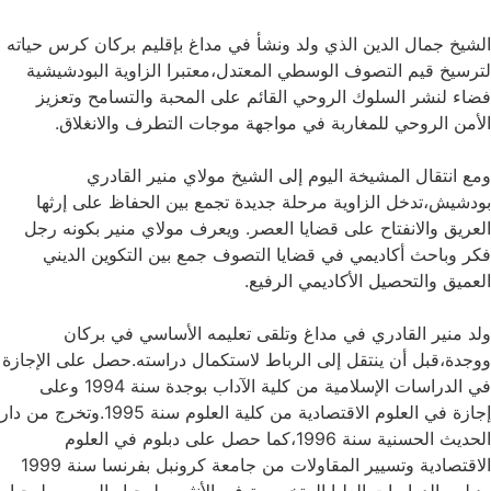
الشيخ جمال الدين الذي ولد ونشأ في مداغ بإقليم بركان كرس حياته
لترسيخ قيم التصوف الوسطي المعتدل،معتبرا الزاوية البودشيشية
فضاء لنشر السلوك الروحي القائم على المحبة والتسامح وتعزيز
الأمن الروحي للمغاربة في مواجهة موجات التطرف والانغلاق.
ومع انتقال المشيخة اليوم إلى الشيخ مولاي منير القادري
بودشيش،تدخل الزاوية مرحلة جديدة تجمع بين الحفاظ على إرثها
العريق والانفتاح على قضايا العصر. ويعرف مولاي منير بكونه رجل
فكر وباحث أكاديمي في قضايا التصوف جمع بين التكوين الديني
العميق والتحصيل الأكاديمي الرفيع.
ولد منير القادري في مداغ وتلقى تعليمه الأساسي في بركان
ووجدة،قبل أن ينتقل إلى الرباط لاستكمال دراسته.حصل على الإجازة
في الدراسات الإسلامية من كلية الآداب بوجدة سنة 1994 وعلى
إجازة في العلوم الاقتصادية من كلية العلوم سنة 1995.وتخرج من دار
الحديث الحسنية سنة 1996،كما حصل على دبلوم في العلوم
الاقتصادية وتسيير المقاولات من جامعة كرونبل بفرنسا سنة 1999