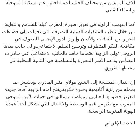
آلاف المريدين من مختلف الجنسيات،الباحثين عن السكينة الروحية
والصفاء القلبي.
كما أسهمت الزاوية في تعزيز صورة المغرب كبلد للتسامح والتعايش
من خلال تنظيم الملتقيات الدولية للتصوف التي تحولت إلى فضاءات
للحوار بين الثقافات والأديان وإبراز الدور الإيجابي للتصوف في
مكافحة الفكر المتطرف وترسيخ السلم الاجتماعي.وإلى جانب بعدها
الروحي تولي الزاوية اهتماما خاصا بالجانب الاجتماعي عبر مبادرات
التضامن ودعم الأسر المعوزة والمساهمة في التنمية المحلية في
محيطها القروي.
إن انتقال المشيخة إلى الشيخ مولاي منير القادري بودشيش بما
يحمله من رؤية أكاديمية وخبرة فكرية،يفتح أمام الزاوية آفاقا جديدة
لتعزيز حضورها العالمي ومواصلة رسالتها في حماية الأمن الروحي
للمغرب مع تكريس قيم الوسطية والاعتدال التي تشكل أحد أعمدة
الهوية المغربية الراسخة.
الحدث الإفريقي