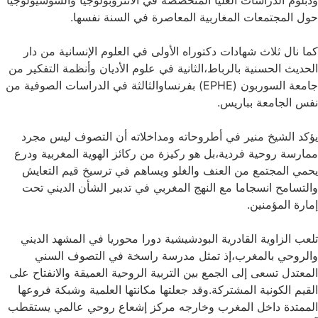
ودبلوم الدراسات العليا المتخصصة في الأنثروبولوجيا والسوسيولوجيا
حول المجتمعات المغاربية المعاصرة في السنة نفسها.
كما نال ثلاث شهادات دكتوراه الأولى في العلوم الإنسانية من دار
الحديث الحسنية بالرباط،الثانية في علوم الأديان وأنظمة التفكير من
جامعة السوربون (EPHE) بفرنساوالثالثة في الدراسات الصوفية من
نفس الجامعة بباريس.
يؤكد الشيخ منير في أطروحاته ومداخلاته أن التصوف ليس مجرد
ممارسة روحية فردية،بل هو ركيزة من ركائز الهوية المغربية ودرع
يحمي المجتمع من العنف والغلو ويساهم في ترسيخ قيم التعايش
والتسامح انسجاما مع النهج المغربي في تدبير الشأن الديني تحت
إمارة المؤمنين.
تلعب الزاوية القادرية البودشيشية دورا محوريا في المشهد الديني
والروحي بالمغرب،إذ تمثل مدرسة راسخة في التصوف السني
المعتدل تسعى إلى الجمع بين التربية الروحية العميقة والانفتاح على
القيم الكونية المشتركة.وقد جعلتها مكانتها العلمية وشبكة فروعها
الممتدة داخل المغرب وخارجه مركز إشعاع روحي عالمي يستقطب