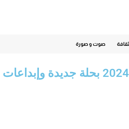
قافة
صوت و صورة
موعدكم مع مهرجان لبلوزة أيام 25 و26 و27 و28 أكتوبر 2024 بحلة جديدة وإبداعات