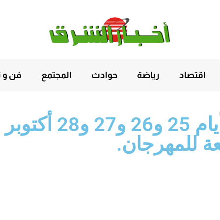
اقتصاد
رياضة
حوادث
المجتمع
فن و ث
ة للمهرجان.