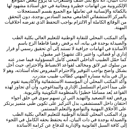
دات البيان، أنه تابع بكل أسف واستغراب ما يروج ببعض المواقع
الإلكترونية من اتهامات خطيرة ومجانية في حق أستاذة مشهود لها
بالكفائة والإنسانية في تعاملها مع الجميع بقسم المستعجلات
بالمركز الاستشفائي الجامعي محمد السادس بوجدة، دون التحقق
من الوقائع الكاملة أو الالتزام بواجب التحفظ الذي تفرضه أخلاقيات
المهنة.
وأكد المكتب المحلي للنقابة الوطنية للتعليم العالي بكلية الطب
والصيدلة بوجدة في بيانه، أنه يرفض رفضا قاطعا الزج باسم
الأساتذة في اتهامات جزافية لا تستند إلى أي تحقيق رسمي أو قرار
إداري أو قضائي، واعتبر ذلك تشهيرًا غير مقبول.
كما حمّل الطبيب الداخلي المعني كامل المسؤولية فيما صدر عنه
من سلوك غير لائق ومخالف لقواعد الانضباط والاحترام، حيث أخل
بشكل واضح بواجب التوقير والاحترام المفروض تجاه أستاذته، وهو لا
يزال في بداية مساره المهني كطالب طبيب متدرب.
وأكد المكتب المحلي أن المؤسسة الاستشفائية والأكاديمية تقوم
على مبدأ احترام التسلسل الإداري والبيداغوجي، وأن أي تجاوز لهذه
القواعد يُعد مساسًا خطيرًا بالمنظومة التكوينية والتربوية.
ورفض لغة التصعيد والتهديد التي لن تسهم سوى في خلق أجواء
احتقان داخل المستشفى، بدل التركيز على تكوين طبي متميز يرتكز
على الأخلاق المهنية والتواضع والتعلم المستمر.
وزاد المكتب المحلي للنقابة الوطنية للتعليم العالي بكلية الطب
والصيدلة بوجدة في دات البيان، أنه يحتفظ بحقه الكامل في اللجوء
إلى كافة السبل القانونية والإدارية للدفاع عن كرامة الأساتذة