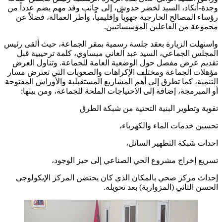
وجدة-أنكاد، السيد لخضر حدوش، إلى جانب وفد مهم يضم عدداً من
رؤساء المصالح الخارجية جهوياً وإقليمياً، وأطر العمالة، فضلاً عن
مجموعة من الفاعلين المؤسساتيين.
واستهلت الزيارة بعقد جلسة رسمية بمقر الجماعة، حيث ألقى رئيس
المجلس الجماعي، السيد عبد الغاني ميساوي، كلمة ترحيبية قبل
تقديم عرض مفصل حول الوضعية العامة للجماعة. وتناول العرض
مؤهلات الجماعة ومختلف الإكراهات والصعوبات التي تعترض مسار
التنمية، كما تطرق إلى أهم المشاريع المستقبلية والأوراش المفتوحة
أو المبرمجة، إضافة إلى الاحتياجات الملحة للجماعة، ومن بينها:
تقوية وتطوير البنية التحتية من شبكة الطرق
تحسين خدمات الماء والكهرباء،
احدات شبكة التطهير السائل،
تسريع إخراج مشروع الحي الصناعي إلى حيز الوجود،
إحداث مركز صحي بالمكان الذي كان يحتضن المركز الإيكولوجي
الحسن الثاني (المزوارية) بعد تحويله.