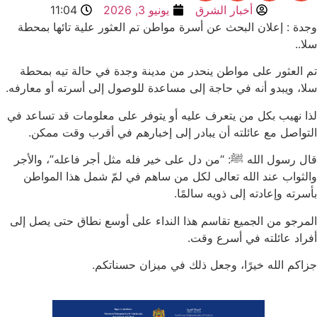
أخبار الشرق
يونيو 3, 2026
11:04
دة : إعلان البحث عن أسرة مواطن تم العثور علية تائها بمحطة
ا..
 العثور على مواطن ينحدر من مدينة وجدة في حالة تيه بمحطة
ا، ويبدو أنه في حاجة إلى مساعدة للوصول إلى أسرته أو معارفه.
ا نهيب بكل من يتعرف عليه أو يتوفر على معلومات قد تساعد في
تواصل مع عائلته أن يبادر إلى إخبارهم في أقرب وقت ممكن.
ل رسول الله ﷺ: “من دل على خير فله مثل أجر فاعله”، والأجر
لثواب عند الله تعالى لكل من ساهم في لمّ شمل هذا المواطن
سرته وإعادته إلى ذويه سالمًا.
مرجو من الجميع تقاسم هذا النداء على أوسع نطاق حتى يصل إلى
راد عائلته في أسرع وقت.
اكم الله خيرًا، وجعل ذلك في ميزان حسناتكم.