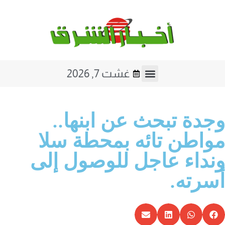
غشت 7, 2026
صوت و صورة
فن و ثقافة
جدة تبحث عن ابنها..
واطن تائه بمحطة سلا
نداء عاجل للوصول إلى
سرته.