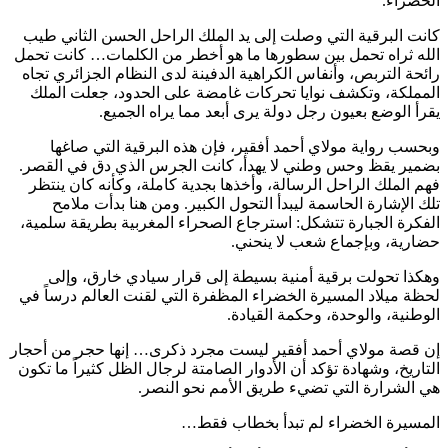
الخضراء.
كانت البرقية التي وصلت إلى يد الملك الراحل الحسن الثاني طيب
الله ثراه تحمل بين سطورها ما هو أخطر من الكلمات… كانت تحمل
رائحة التربص، وأنفاس الكراهية الدفينة لدى النظام الجزائري تجاه
المملكة، وتكشف نوايا تحركات غامضة على الحدود، جعلت الملك
يقرأ الوضع بعيون رجل دولة يرى أبعد مما يراه الجميع.
وبحسب رواية مولاي أحمد أفقير، فإن هذه البرقية التي صاغها
بضمير يقظ وحس وطني لا يهدأ، كانت الجرس الذي دق في القصر.
فهم الملك الراحل الرسالة، وأخذها بجدية كاملة، وكأنه كان ينتظر
تلك الإشارة الحاسمة ليبدأ التحول الكبير. ومن هنا بدأت ملامح
الفكرة الجبارة تتشكل: استرجاع الصحراء المغربية بطريقة سلمية،
حضارية، وبإجماع شعب لا ينحني.
وهكذا تحولت برقية أمنية بسيطة إلى قرار سيادي خارق، وإلى
لحظة ميلاد المسيرة الخضراء المظفرة التي لقنت العالم درساً في
الوطنية، والوحدة، وحكمة القيادة.
إن قصة مولاي أحمد أفقير ليست مجرد ذكرى… إنها حجر من أحجار
التاريخ، وشهادة تؤكد أن الأدوار الصامتة لرجال الظل كثيراً ما تكون
هي الشرارة التي تضيء طريق الأمم نحو النصر.
المسيرة الخضراء لم تبدأ بخطاب فقط…