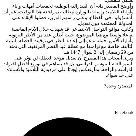
بشكل منفصل.
وأوضح المصدر ذاته أن الفيدرالية الوطنية لجمعيات أمهات وآباء
وأولياء التلاميذ راسلت الوزارة مطالبة بمراجعة هذا التوقيت، غير أن
المسؤولين في القطاع، وعلى رأسهم الوزير، فضلوا الإبقاء على
الجدولة المعتمدة دون تعديل.
وكانت مواقع التواصل الاجتماعي قد شهدت خلال الأيام الماضية
تفاعلًا واسعًا مع هذا الموضوع، حيث أطلق عدد من الأطر التربوية
وأولياء الأمور حملة تدعو إلى إعادة النظر في توقيت العطلة البينية
الثالثة، خاصة مع تزامنها مع عطلة عيد الفطر المرتقبة، التي تمتد
من 29 رمضان إلى 2 شوال 1447 هـ.
ويرى أصحاب هذا المقترح أن تعديل موعد العطلة لن يؤثر على
السير العام للموسم الدراسي، بل قد يساهم في توزيع أفضل لفترات
الدراسة والراحة، بما ينعكس إيجابًا على مردودية التلاميذ والأساتذة
على حد سواء.
المصدر: وجدة7
Facebook