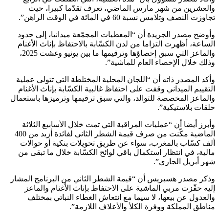
والعشرين من شهر مارس الماضي، تعرف تقدّما كبيرا، حيث
تجاوزت النصف وتلامس نسبة 60 في المائة في الوقت الراهن”.
وأوضح مصدر الجريدة أن “المعطيات المجمّعة ميدانيا، إلى حدود
الساعة، أظهرت التزاما من لدن الكسّابة بالاحتفاظ بإناث الأغنام
والماعز التي سبق إحصاؤها وترقيمها ما بين يونيو وغشت 2025،
وذلك خلال الإحصاء العام للماشية”.
وأكد المصدر ذاته أن “اللجان المحلية المختلطة التي تتولى عملية
التقييم الميداني وقفت على احتفاظ غالبية الكسّابة بإناث الأغنام
والماعز المخصصة للتوالد، والتي سبق ترقيمها وترميزها باستعمال
حلقات بلاستيكية”.
وأبرز أيضا أن “عمليات المراقبة التي تمت خلال الأسابيع الثلاثة
الماضية مكّنت من صرف قيمة الشطر الثاني لفائدة أزيد من 400
ألف كسّاب بالمغرب، سواء عن طريق تحويلات بنكية أو حوالات
مالية، في انتظار استكمال باقي لوائح الكسّابة خلال ما تبقى من
شهر أبريل الجاري”.
وذكر مصدر هسبريس أن “قيمة الشطر الثاني من البرنامج المشار
إليه حفّزت مربي الماشية على الاحتفاظ بإناث الأغنام والماعز
والعدول عن بيعها، لا سيما مع انتعاش الغطاء النباتي بمختلف
مناطق المملكة ووفرة الكلأ والأعلاف اللازمة”.