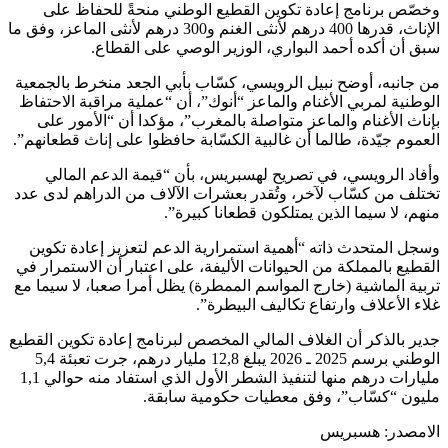
وخصّص برنامج إعادة تكوين القطيع الوطني منحةً للحفاظ على
الإناث، قدرها 400 درهم لأنثى الغنم و300 درهم لأنثى الماعز، وفق ما
سبق أن أكده أحمد البواري، الوزير الوصي على القطاع.
من جانبه، أوضح نبيل الرويسي، كسّاب بأبي الجعد منخرط بالجمعية
الوطنية لمربي الأغنام والماعز “أنوك”، أن “عملية مراقبة الاحتفاظ
بإناث الأغنام والماعز متواصلة بالمغرب”، مؤكدا أن “الأمور على
العموم جيّدة، طالما أن غالبية الكسّابة حافظوا على إناث قطعانهم”.
وأفاد الرويسي، في تصريح لهسبريس، بأن “قيمة الدعم المالي
تختلف من كسّاب لآخر، وتُقدر بعشرات الآلاف من الدراهم لدى عدد
منهم، لا سيما الذين يمتلكون قطعانا كبيرة”.
وسجل المتحدث ذاته “أهمية استمرارية الدعم لتعزيز إعادة تكوين
القطيع بالمملكة من الحيوانات الأليفة، على اعتبار أن الاستمرار في
تربية الماشية (خارج المواسم الممطرة) يظل أمرا صعبا، لا سيما مع
غلاء الأعلاف وارتفاع تكاليف البيطرة”.
جدير بالذكر أن الغلاف المالي المخصص لبرنامج إعادة تكوين القطيع
الوطني برسم 2025 ـ 2026 يبلغ 12,8 مليار درهم، جرت تعبئة 5,4
مليارات درهم منها لتنفيذ الشطر الأول الذي استفاد منه حوالي 1,1
مليون “كسّاب”، وفق معطيات حكومية سابقة.
الامصدر: هسبريس