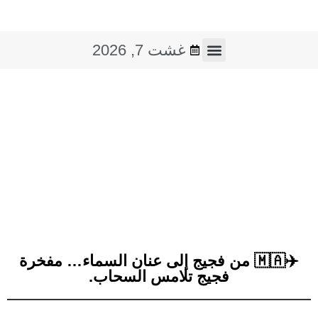
غشت 7, 2026
فن و ثقافة
صوت و صورة
✈️🇲🇦 من فجيج إلى عنان السماء… مفخرة
فجيج تلامس السحاب.